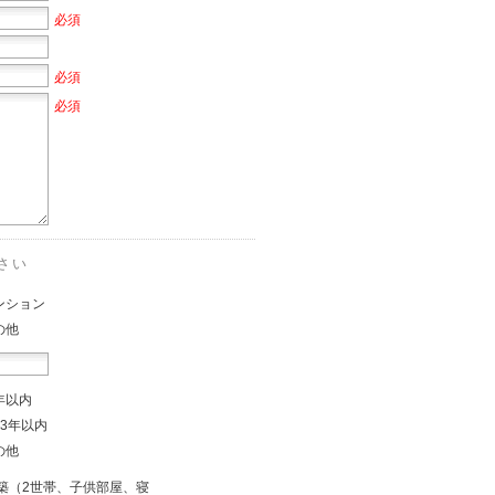
必須
必須
必須
さい
ンション
の他
年以内
～3年以内
の他
築（2世帯、子供部屋、寝