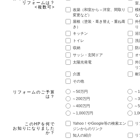
リフォームは？
室
<複数可>
改築（和室から⇔洋室、間取り
模
変更など）
な
屋根（塗装・葺き替え・重ね葺
外
き）
り
キッチン
浴
トイレ
洗
収納
防
サッシ・玄関ドア
オ
太陽光発電
外
リ
介護
耐
その他
～50万円
～1
リフォームのご予算
は？
～200万円
～3
～400万円
～5
～1,000万円
1,
Yahoo！やGoogle等の検索エン
リ
このHPを何で
お知りになりました
ジンからのリンク
か？
知人の紹介
リ