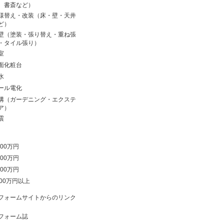
、書斎など）
様替え・改装（床・壁・天井
ど）
壁（塗装・張り替え・重ね張
・タイル張り）
室
面化粧台
水
ール電化
溝（ガーデニング・エクステ
ア）
震
00万円
00万円
00万円
000万円以上
フォームサイトからのリンク
フォーム誌