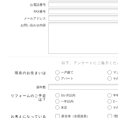
お電話番号
FAX番号
メールアドレス
お問い合わせ内容
以下、アンケートにご協力くだ
一戸建て
マ
現在のお住まいは
アパート
そ
築年数
3か月以内
半
リフォームのご予定
は？
一年以内
2
未定
そ
家全体（全面改装）
増
お考えになっている