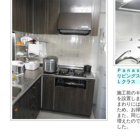
Ｐａｎａ
リビング
Ｌクラス
施工前の
を
設置し
まわりに
ため、
お
また、同
増えたの
した。