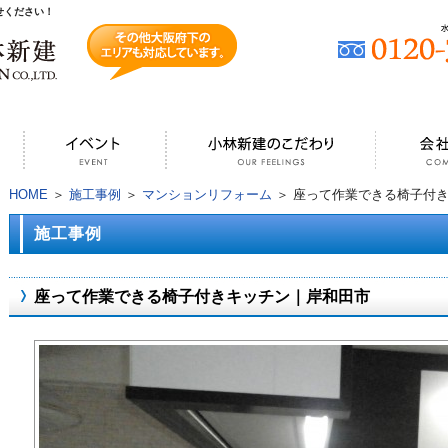
せください！
HOME
＞
施工事例
＞
マンションリフォーム
＞ 座って作業できる椅子付
施工事例
座って作業できる椅子付きキッチン｜岸和田市