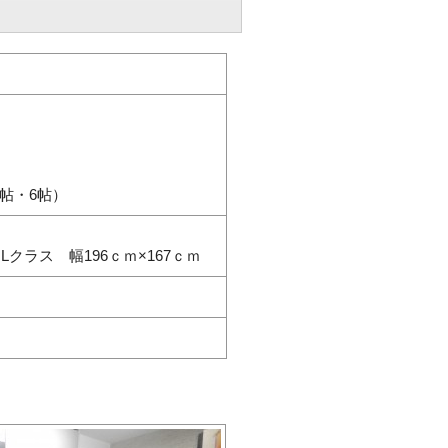
え
5帖・6帖）
クラス 幅196ｃｍ×167ｃｍ