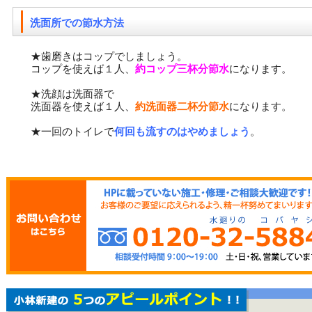
洗面所での節水方法
★歯磨きはコップでしましょう。
コップを使えば１人、
約コップ三杯分節水
になります。
★洗顔は洗面器で
洗面器を使えば１人、
約洗面器二杯分節水
になります。
★一回のトイレで
何回も流すのはやめましょう
。