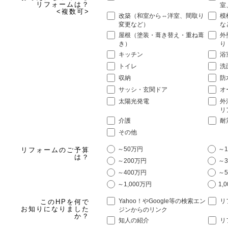
リフォームは？
室
<複数可>
改築（和室から⇔洋室、間取り
模
変更など）
な
屋根（塗装・葺き替え・重ね葺
外
き）
り
キッチン
浴
トイレ
洗
収納
防
サッシ・玄関ドア
オ
太陽光発電
外
リ
介護
耐
その他
～50万円
～1
リフォームのご予算
は？
～200万円
～3
～400万円
～5
～1,000万円
1,
Yahoo！やGoogle等の検索エン
リ
このHPを何で
お知りになりました
ジンからのリンク
か？
知人の紹介
リ