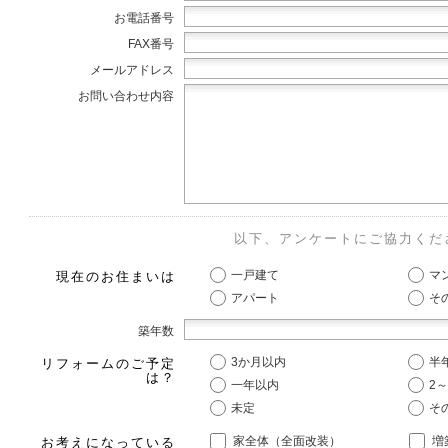
お電話番号
FAX番号
メールアドレス
お問い合わせ内容
以下、アンケートにご協力くだ
一戸建て
マ
現在のお住まいは
アパート
そ
築年数
3か月以内
半
リフォームのご予定
は？
一年以内
2
未定
そ
家全体（全面改装）
増
お考えになっている