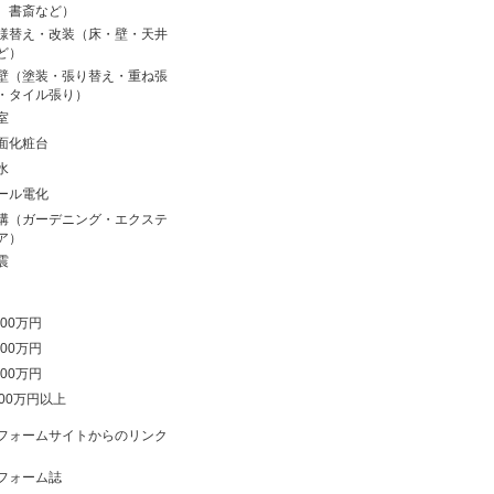
、書斎など）
様替え・改装（床・壁・天井
ど）
壁（塗装・張り替え・重ね張
・タイル張り）
室
面化粧台
水
ール電化
溝（ガーデニング・エクステ
ア）
震
00万円
00万円
00万円
000万円以上
フォームサイトからのリンク
フォーム誌