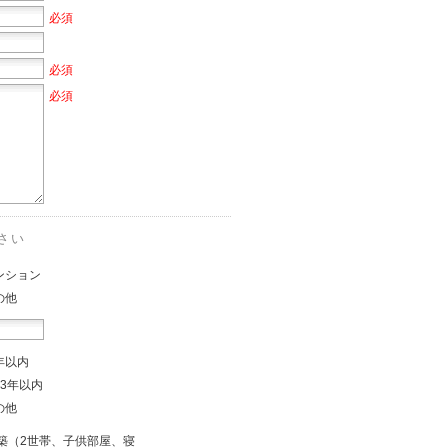
必須
必須
必須
さい
ンション
の他
年以内
～3年以内
の他
築（2世帯、子供部屋、寝