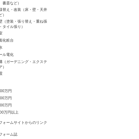
、書斎など）
様替え・改装（床・壁・天井
ど）
壁（塗装・張り替え・重ね張
・タイル張り）
室
面化粧台
水
ール電化
溝（ガーデニング・エクステ
ア）
震
00万円
00万円
00万円
000万円以上
フォームサイトからのリンク
フォーム誌