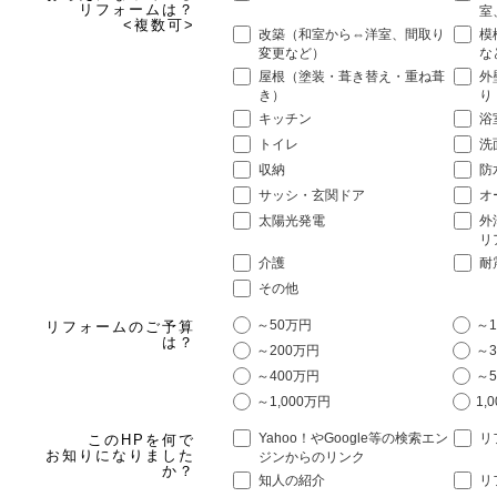
リフォームは？
室
<複数可>
改築（和室から⇔洋室、間取り
模
変更など）
な
屋根（塗装・葺き替え・重ね葺
外
き）
り
キッチン
浴
トイレ
洗
収納
防
サッシ・玄関ドア
オ
太陽光発電
外
リ
介護
耐
その他
～50万円
～1
リフォームのご予算
は？
～200万円
～3
～400万円
～5
～1,000万円
1,
Yahoo！やGoogle等の検索エン
リ
このHPを何で
お知りになりました
ジンからのリンク
か？
知人の紹介
リ