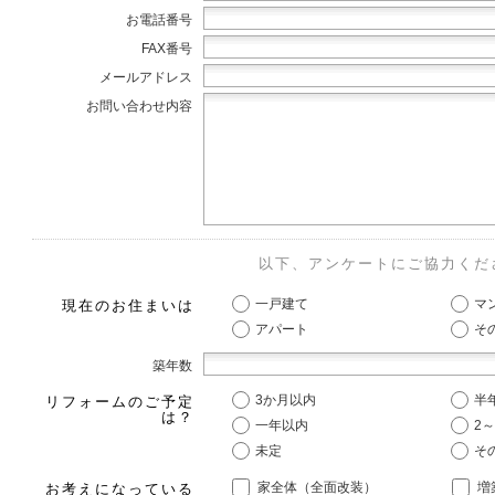
お電話番号
FAX番号
メールアドレス
お問い合わせ内容
以下、アンケートにご協力くだ
一戸建て
マ
現在のお住まいは
アパート
そ
築年数
3か月以内
半
リフォームのご予定
は？
一年以内
2
未定
そ
家全体（全面改装）
増
お考えになっている