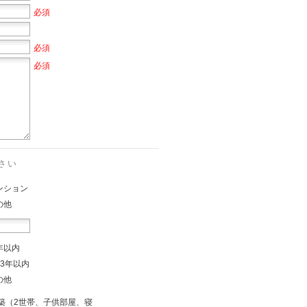
必須
必須
必須
さい
ンション
の他
年以内
～3年以内
の他
築（2世帯、子供部屋、寝