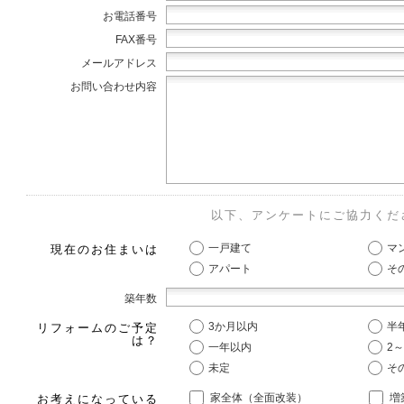
お電話番号
FAX番号
メールアドレス
お問い合わせ内容
以下、アンケートにご協力くだ
一戸建て
マ
現在のお住まいは
アパート
そ
築年数
3か月以内
半
リフォームのご予定
は？
一年以内
2
未定
そ
家全体（全面改装）
増
お考えになっている