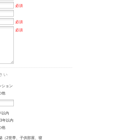
必須
必須
必須
さい
ンション
の他
年以内
～3年以内
の他
築（2世帯、子供部屋、寝