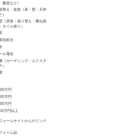
、書斎など）
様替え・改装（床・壁・天井
ど）
壁（塗装・張り替え・重ね張
・タイル張り）
室
面化粧台
水
ール電化
溝（ガーデニング・エクステ
ア）
震
00万円
00万円
00万円
000万円以上
フォームサイトからのリンク
フォーム誌