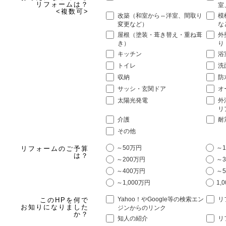
リフォームは？
室
<複数可>
改築（和室から⇔洋室、間取り
模
変更など）
な
屋根（塗装・葺き替え・重ね葺
外
き）
り
キッチン
浴
トイレ
洗
収納
防
サッシ・玄関ドア
オ
太陽光発電
外
リ
介護
耐
その他
～50万円
～1
リフォームのご予算
は？
～200万円
～3
～400万円
～5
～1,000万円
1,
Yahoo！やGoogle等の検索エン
リ
このHPを何で
お知りになりました
ジンからのリンク
か？
知人の紹介
リ