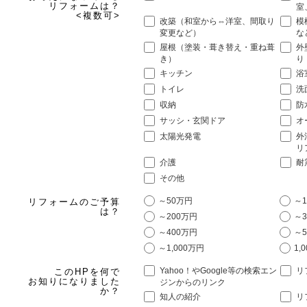
リフォームは？
室
<複数可>
改築（和室から⇔洋室、間取り
模
変更など）
な
屋根（塗装・葺き替え・重ね葺
外
き）
り
キッチン
浴
トイレ
洗
収納
防
サッシ・玄関ドア
オ
太陽光発電
外
リ
介護
耐
その他
～50万円
～1
リフォームのご予算
は？
～200万円
～3
～400万円
～5
～1,000万円
1,
Yahoo！やGoogle等の検索エン
リ
このHPを何で
お知りになりました
ジンからのリンク
か？
知人の紹介
リ