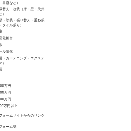
、書斎など）
様替え・改装（床・壁・天井
ど）
壁（塗装・張り替え・重ね張
・タイル張り）
室
面化粧台
水
ール電化
溝（ガーデニング・エクステ
ア）
震
00万円
00万円
00万円
000万円以上
フォームサイトからのリンク
フォーム誌