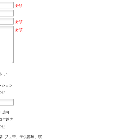
必須
必須
必須
さい
ンション
の他
年以内
～3年以内
の他
築（2世帯、子供部屋、寝