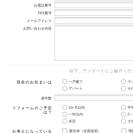
お電話番号
FAX番号
メールアドレス
お問い合わせ内容
以下、アンケートにご協力くだ
一戸建て
マ
現在のお住まいは
アパート
そ
築年数
3か月以内
半
リフォームのご予定
は？
一年以内
2
未定
そ
家全体（全面改装）
増
お考えになっている