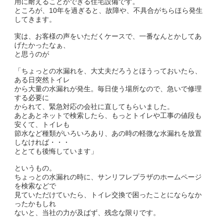
用に耐えることができる住宅設備です。
ところが、10年を過ぎると、故障や、不具合がちらほら発生
してきます。
実は、お客様の声をいただくケースで、一番なんとかしてあ
げたかったなぁ、
と思うのが
「ちょっとの水漏れを、大丈夫だろうとほうっておいたら、
ある日突然トイレ
から大量の水漏れが発生。毎日使う場所なので、急いで修理
する必要に
かられて、緊急対応の会社に直してもらいました。
あとあとネットで検索したら、もっとトイレや工事の値段も
安くて、トイレも
節水など種類がいろいろあり、あの時の軽微な水漏れを放置
しなければ・・・
ととても後悔しています」
というもの。
ちょっとの水漏れの時に、サンリフレプラザのホームページ
を検索などで
見ていただけていたら、トイレ交換で困ったことにならなか
ったかもしれ
ないと、当社の力が及ばず、残念な限りです。