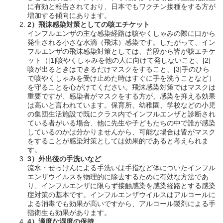
に有効と報告されており、日本でもワクチン接種をする方が
増加する傾向にあります。
2
）飛沫感染対策としての咳エチケット
インフルエンザの主な感染経路は咳やくしゃみの際に口から
発生される小さな水滴（飛沫）感染です。したがって、イン
フルエンザの飛沫感染対策としては、普段から皆が咳エチケ
ット（[1]咳やくしゃみを他の人に向けて発しないこと、[2]
咳が出るときはできるだけマスクをすること、[3]手のひら
で咳やくしゃみを受け止めた時はすぐに手を洗うことなど）
を守ることを心がけてください。飛沫感染対策ではマスクは
重要ですが、感染者がマスクをする方が、感染を抑える効果
は高いと言われています。保育所、幼稚園、学校などの小児
の集団生活施設で既にクラス内でインフルエンザと診断され
ている者がいる場合、他に先生や子どもたちの中で誰が感染
しているのかは分かりませんから、可能な場合は皆がマスク
をすることが感染対策としては効果的であると考えられま
す。
3
）外出後の手洗いなど
流水・せっけんによる手洗いは手指など体についたインフル
エンザウイルスを物理的に除去するために有効な方法であ
り、インフルエンザに限らず接触感染を感染経路とする感染
症対策の基本です。インフルエンザウイルスはアルコールに
よる消毒でも効果が高いですから、アルコール製剤による手
指衛生も効果があります。
4
）適度な湿度の保持