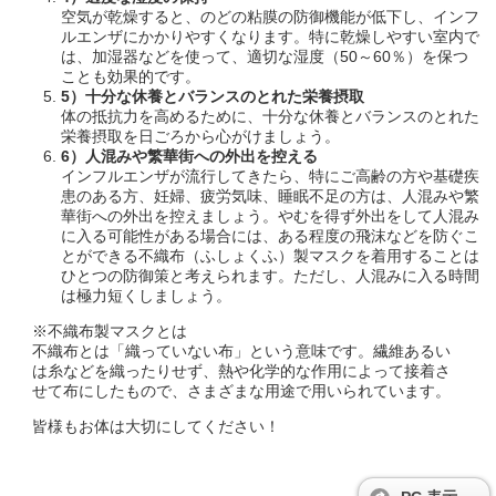
空気が乾燥すると、のどの粘膜の防御機能が低下し、インフ
ルエンザにかかりやすくなります。特に乾燥しやすい室内で
は、加湿器などを使って、適切な湿度（50～60％）を保つ
ことも効果的です。
5
）十分な休養とバランスのとれた栄養摂取
体の抵抗力を高めるために、十分な休養とバランスのとれた
栄養摂取を日ごろから心がけましょう。
6
）人混みや繁華街への外出を控える
インフルエンザが流行してきたら、特にご高齢の方や基礎疾
患のある方、妊婦、疲労気味、睡眠不足の方は、人混みや繁
華街への外出を控えましょう。やむを得ず外出をして人混み
に入る可能性がある場合には、ある程度の飛沫などを防ぐこ
とができる不織布（ふしょくふ）製マスクを着用することは
ひとつの防御策と考えられます。ただし、人混みに入る時間
は極力短くしましょう。
※不織布製マスクとは
不織布とは「織っていない布」という意味です。繊維あるい
は糸などを織ったりせず、熱や化学的な作用によって接着さ
せて布にしたもので、さまざまな用途で用いられています。
皆様もお体は大切にしてください！