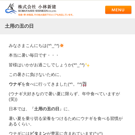
土用の丑の日
みなさまこんにちは(*^_^*)
本当に暑い毎日です・・・
皆様はいかがお過ごしでしょうか(*^_^*)
この暑さに負けないために、
ウナギ
を食べに行ってきました(*^。^*)
(ウナギ大好きなので暑い夏に限らず、年中食べていますが
(笑))
日本では、『
土用の丑の日
』に、
暑い夏を乗り切る栄養をつけるためにウナギを食べる習慣が
あるくらい、
ウナギには
ビタミン
が豊富に含まれています(^○^)