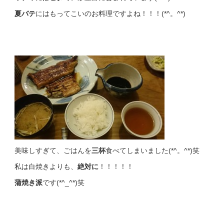
夏バテ
にはもってこいのお料理ですよね！！！(*^。^*)
美味しすぎて、ごはんを
三杯
食べてしまいました(*^。^*)笑
私は白焼きよりも、
絶対に
！！！！！
蒲焼き派
です(*^_^*)笑