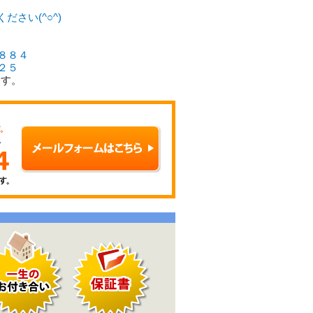
ください
(^○^)
８８４
２５
。