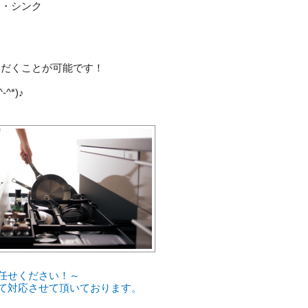
ー・シンク
ただくことが可能です！
^-^*)
♪
任せください！～
て対応させて頂いております。