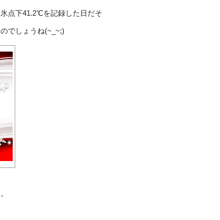
温氷点下
41.2
℃を記録した日だそ
なのでしょうね
(~_~;)
い。